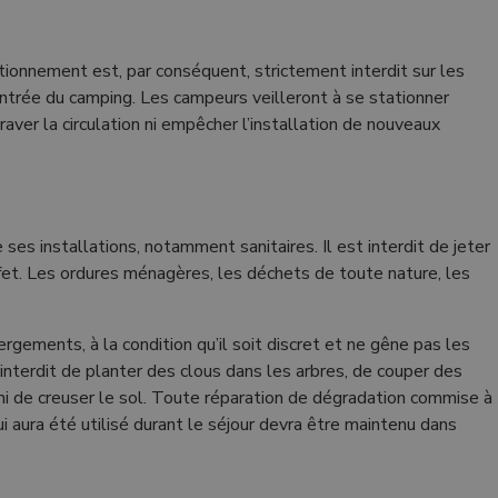
tationnement est, par conséquent, strictement interdit sur les
trée du camping. Les campeurs veilleront à se stationner
aver la circulation ni empêcher l’installation de nouveaux
 ses installations, notamment sanitaires. Il est interdit de jeter
ffet. Les ordures ménagères, les déchets de toute nature, les
ergements, à la condition qu’il soit discret et ne gêne pas les
t interdit de planter des clous dans les arbres, de couper des
 ni de creuser le sol. Toute réparation de dégradation commise à
ui aura été utilisé durant le séjour devra être maintenu dans