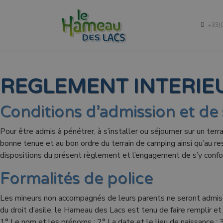
Le camping
+33(0
Hébergements
Tarifs
REGLEMENT INTERIE
Tourisme
Conditions d’admission et de 
Pour être admis à pénétrer, à s’installer ou séjourner sur un terr
Contact
bonne tenue et au bon ordre du terrain de camping ainsi qu’au res
dispositions du présent règlement et l’engagement de s’y confor
Blog
Formalités de police
Les mineurs non accompagnés de leurs parents ne seront admis qu’
du droit d’asile, le Hameau des Lacs est tenu de faire remplir et 
1° Le nom et les prénoms ; 2° La date et le lieu de naissance ; 3