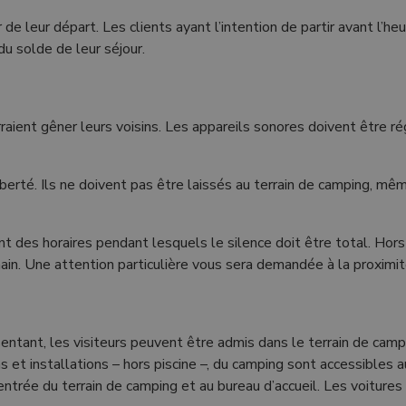
 de leur départ. Les clients ayant l’intention de partir avant l’he
du solde de leur séjour.
ourraient gêner leurs voisins. Les appareils sonores doivent être
iberté. Ils ne doivent pas être laissés au terrain de camping, mê
ant des horaires pendant lesquels le silence doit être total. Ho
ain. Une attention particulière vous sera demandée à la proximit
ntant, les visiteurs peuvent être admis dans le terrain de campi
ons et installations – hors piscine –, du camping sont accessibles 
 l’entrée du terrain de camping et au bureau d’accueil. Les voiture