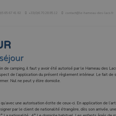
)5 65 67 41 82
+33(0)6.70.28.85.12
contact@le-hameau-des-lacs.fr
UR
séjour
ain de camping, il faut y avoir été autorisé par le Hameau des Lac
pect de l’application du présent règlement intérieur. Le fait de 
mer. Nul ne peut y élire domicile.
avec une autorisation écrite de ceux-ci. En application de l’art
signer par le client de nationalité étrangère, dès son arrivée, un
° La nationalité ; 4° Le domicile habituel. Les enfants âgés de m