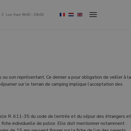
Sélectionnez votre langue
Lun-Sam 9h00 - 20h00
s ou son représentant. Ce dernier a pour obligation de veiller à la
séjourner sur le terrain de camping implique l’acceptation des
icle R. 611-35 du code de l’entrée et du séjour des étrangers et
e fiche individuelle de police. Elle doit mentionner notamment :
oins de 15 ans peuvent figurer sur la fiche de l’un des parents.