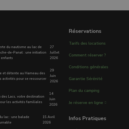
Réservations
Tarifs des locations
rte du nautisme au lac de
27
nche-de-Panat : une initiation
Juillet
Comment réserver ?
 enfants
2026
Conditions générales
29
re et détente au Hameau des
Juin
Garantie Sérénité
es activités pour se ressourcer
2026
Plan du camping
14
des Lacs, votre destination
Juin
our les activités familiales
Je réserve en ligne
2026
du lac : une balade
15 Avril
Infos Pratiques
urnable
2026