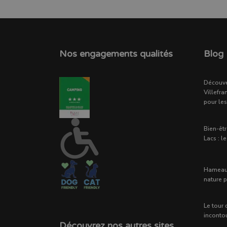
Nos engagements qualités
Blog
Découve
Villefra
pour les
Bien-êt
Lacs : l
Hameau 
nature p
Le tour 
inconto
Découvrez nos autres sites