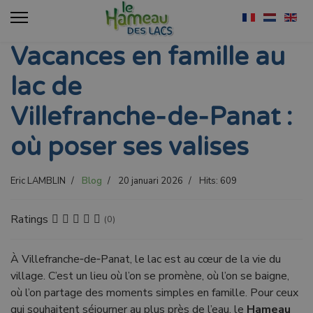
Accommodaties
Selecteer de 
Vacances en famille au
Tarieven
lac de
Toerisme
Villefranche‑de‑Panat :
où poser ses valises
Contact
Eric LAMBLIN
20 januari 2026
Hits: 609
Blog
Blog
Ratings
(0)
À Villefranche‑de‑Panat, le lac est au cœur de la vie du
village. C’est un lieu où l’on se promène, où l’on se baigne,
où l’on partage des moments simples en famille. Pour ceux
qui souhaitent séjourner au plus près de l’eau, le
Hameau