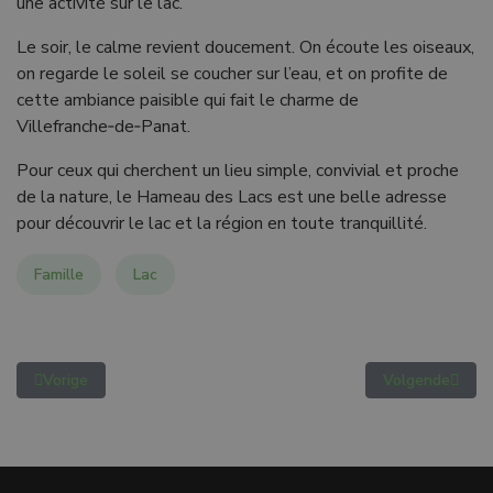
une activité sur le lac.
Le soir, le calme revient doucement. On écoute les oiseaux,
on regarde le soleil se coucher sur l’eau, et on profite de
cette ambiance paisible qui fait le charme de
Villefranche‑de‑Panat.
Pour ceux qui cherchent un lieu simple, convivial et proche
de la nature, le Hameau des Lacs est une belle adresse
pour découvrir le lac et la région en toute tranquillité.
Famille
Lac
Vorige
Volgende
Vorig artikel: Où trouver un camping familial avec piscine près 
Volgende artike